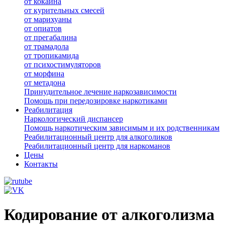
от кокаина
от курительных смесей
от марихуаны
от опиатов
от прегабалина
от трамадола
от тропикамида
от психостимуляторов
от морфина
от метадона
Принудительное лечение наркозависимости
Помощь при передозировке наркотиками
Реабилитация
Наркологический диспансер
Помощь наркотическим зависимым и их родственникам
Реабилитационный центр для алкоголиков
Реабилитационный центр для наркоманов
Цены
Контакты
Кодирование от алкоголизма