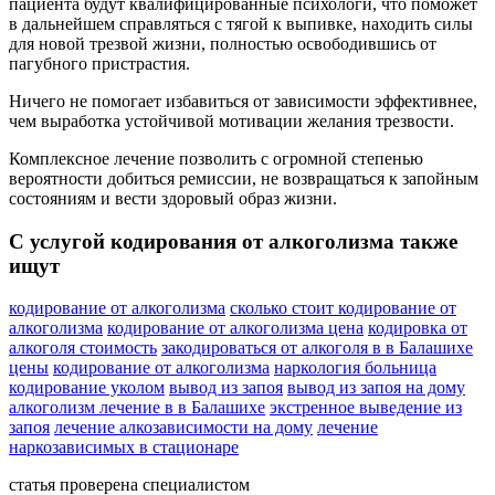
пациента будут квалифицированные психологи, что поможет
в дальнейшем справляться с тягой к выпивке, находить силы
для новой трезвой жизни, полностью освободившись от
пагубного пристрастия.
Ничего не помогает избавиться от зависимости эффективнее,
чем выработка устойчивой мотивации желания трезвости.
Комплексное лечение позволить с огромной степенью
вероятности добиться ремиссии, не возвращаться к запойным
состояниям и вести здоровый образ жизни.
С услугой кодирования от алкоголизма также
ищут
кодирование от алкоголизма
сколько стоит кодирование от
алкоголизма
кодирование от алкоголизма цена
кодировка от
алкоголя стоимость
закодироваться от алкоголя в в Балашихе
цены
кодирование от алкоголизма
наркология больница
кодирование уколом
вывод из запоя
вывод из запоя на дому
алкоголизм лечение в в Балашихе
экстренное выведение из
запоя
лечение алкозависимости на дому
лечение
наркозависимых в стационаре
статья проверена специалистом