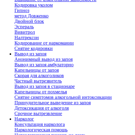
Кодировка уколом
Гипноз
метод Довженко
Двойной блок
Эспераль
Вивитрол
Налтрексон
Кодирование от наркомании
Снятие кодировки
Вывод из запоя
Анонимный вывод из запоя
Вывод из запоя амбулаторно
Капельницы от запоя
Скорая для алкоголиков
Частный вытрезвитель
Вывод из запоя в стационаре
Капельницы от похмелья
Снятие симптомов алкогольной интоксикации
Принудительное выведение из запоя
Детоксикация от алкоголя
Срочное вытрезвление
Нарколог
Консультация нарколога
Наркологическая помощь