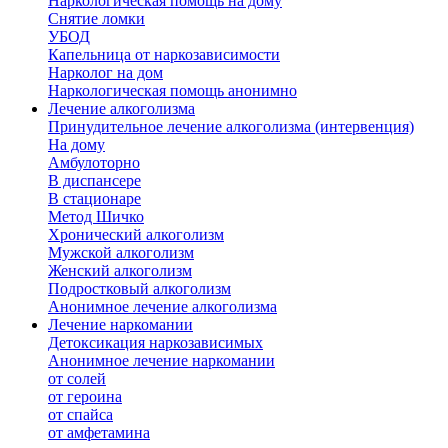
Наркологическая помощь на дому
Снятие ломки
УБОД
Капельница от наркозависимости
Нарколог на дом
Наркологическая помощь анонимно
Лечение алкоголизма
Принудительное лечение алкоголизма (интервенция)
На дому
Амбулоторно
В диспансере
В стационаре
Метод Шичко
Хронический алкоголизм
Мужской алкоголизм
Женский алкоголизм
Подростковый алкоголизм
Анонимное лечение алкоголизма
Лечение наркомании
Детоксикация наркозависимых
Анонимное лечение наркомании
от солей
от героина
от спайса
от амфетамина