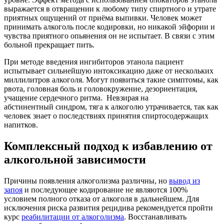
выражается в отвращении к любому типу спиртного и утрате
приятных ощущений от приёма выпивки. Человек может
принимать алкоголь после кодировки, но никакой эйфории и
чувства приятного опьянения он не испытает. В связи с этим
больной прекращает пить.
При методе введения ингибиторов этанола пациент
испытывает сильнейшую интоксикацию даже от нескольких
миллилитров алкоголя. Могут появиться такие симптомы, как
рвота, головная боль и головокружение, дезориентация,
учащение сердечного ритма. Невзирая на
абстинентный синдром, тяга к алкоголю утрачивается, так как
человек знает о последствиях принятия спиртосодержащих
напитков.
Комплексный подход к избавлению от
алкогольной зависимости
Причины появления алкоголизма различны, но
вывод из
запоя
и последующее кодирование не являются 100%
условием полного отказа от алкоголя в дальнейшем. Для
исключения риска развития рецидива рекомендуется пройти
курс
реабилитации от алкоголизма
. Восстанавливать