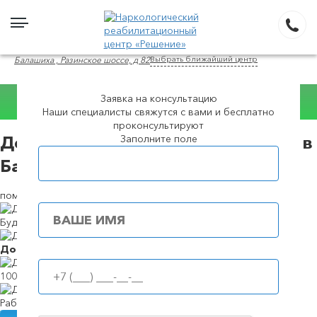
Выбрать ближайший центр
Балашиха , Разинское шоссе, д 82
Заявка на консультацию
Наши специалисты свяжутся с вами и бесплатно
Консультация WhatsApp
проконсультируют
Заполните поле
Детоксикация наркозависимых в в
Популярные города
Балашихе
помощь при ломке и наркотических отравлениях
Будем в течение
39 минут
Доступные
цены
100%
анонимность
Работаем
круглосуточно