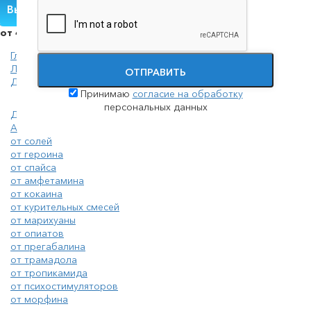
Вызвать нарколога
от 4000 руб.
Главная
Лечение наркомании
ОТПРАВИТЬ
Детоксикация наркозависимых
Принимаю
согласие на обработку
персональных данных
Детоксикация наркозависимых
Анонимное лечение наркомании
от солей
от героина
от спайса
от амфетамина
от кокаина
от курительных смесей
от марихуаны
от опиатов
от прегабалина
от трамадола
от тропикамида
от психостимуляторов
от морфина