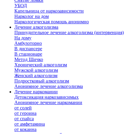
Снятие ломки
УБОД
Капельница от наркозависимости
Нарколог на дом
Наркологическая помощь анонимно
Лечение алкоголизма
Принудительное лечение алкоголизма (интервенция)
На дому
Амбулоторно
В диспансере
В стационаре
Метод Шичко
Хронический алкоголизм
Мужской алкоголизм
Женский алкоголизм
Подростковый алкоголизм
Анонимное лечение алкоголизма
Лечение наркомании
Детоксикация наркозависимых
Анонимное лечение наркомании
от солей
от героина
от спайса
от амфетамина
от кокаина