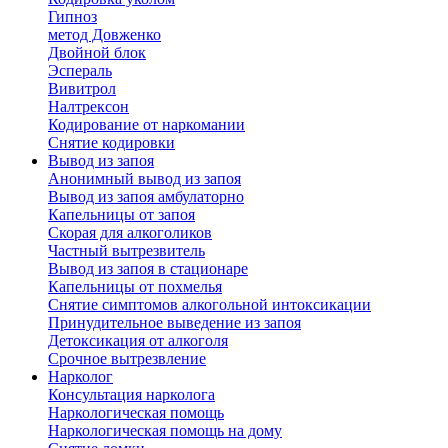
Гипноз
метод Довженко
Двойной блок
Эспераль
Вивитрол
Налтрексон
Кодирование от наркомании
Снятие кодировки
Вывод из запоя
Анонимный вывод из запоя
Вывод из запоя амбулаторно
Капельницы от запоя
Скорая для алкоголиков
Частный вытрезвитель
Вывод из запоя в стационаре
Капельницы от похмелья
Снятие симптомов алкогольной интоксикации
Принудительное выведение из запоя
Детоксикация от алкоголя
Срочное вытрезвление
Нарколог
Консультация нарколога
Наркологическая помощь
Наркологическая помощь на дому