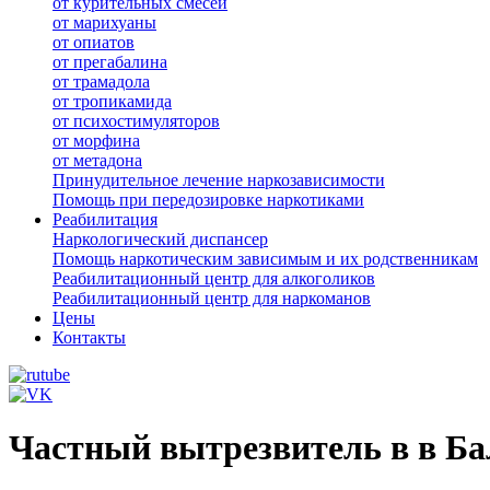
от курительных смесей
от марихуаны
от опиатов
от прегабалина
от трамадола
от тропикамида
от психостимуляторов
от морфина
от метадона
Принудительное лечение наркозависимости
Помощь при передозировке наркотиками
Реабилитация
Наркологический диспансер
Помощь наркотическим зависимым и их родственникам
Реабилитационный центр для алкоголиков
Реабилитационный центр для наркоманов
Цены
Контакты
Частный вытрезвитель в в Б